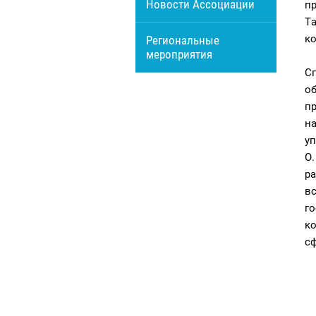
Новости Ассоциации
п
Т
ко
Региональные
мероприятия
С
о
п
н
у
О
ра
в
г
к
с