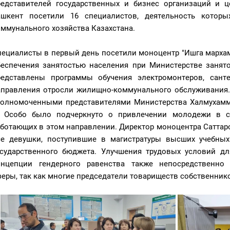
редставителей государственных и бизнес организаций и ц
ашкент посетили 16 специалистов, деятельность котор
ммунального хозяйства Казахстана.
пециалисты в первый день посетили моноцентр "Ишга мархам
беспечения занятостью населения при Министерстве занят
редставлены программы обучения электромонтеров, санте
аправления отросли жилищно-коммунального обслуживания. 
полномоченными представителями Министерства Халмухамм
. Особо было подчеркнуто о привлечении молодежи в 
ботающих в этом направлении. Директор моноцентра Саттаров
се девушки, поступившие в магистратуры высших учебных 
осударственного бюджета. Улучшения трудовых условий д
онцепции гендерного равенства также непосредственно
феры, так как многие председатели товариществ собственн