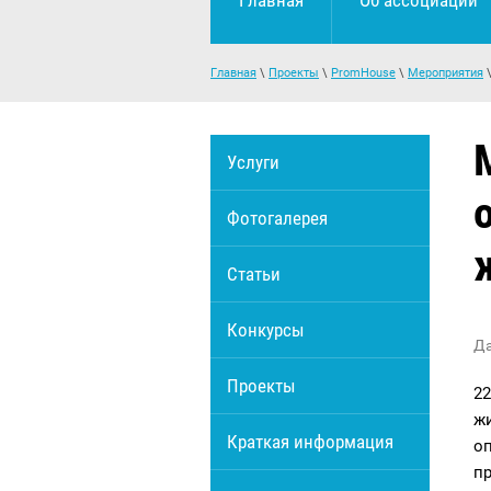
Главная
Об ассоциации
Главная
\
Проекты
\
PromHouse
\
Мероприятия
Услуги
Фотогалерея
Статьи
Конкурсы
Да
Проекты
2
ж
Краткая информация
о
п