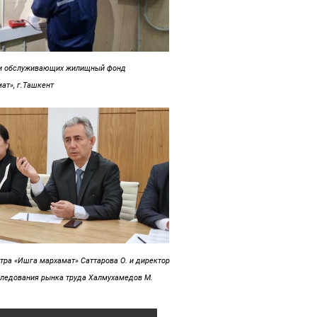
 и обслуживающих жилищный фонд
ат», г.Ташкент
тра «Ишга мархамат» Саттарова О. и директор
следования рынка труда Халмухамедов М.