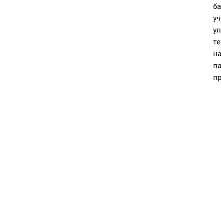
б
уч
у
т
н
п
п