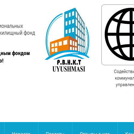
сиональных
жилищный фонд
ищным фондом
о!
Содейств
коммунал
управле