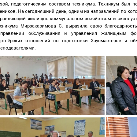
азой, педагогическим составом техникума. Техникум был по
еников. На сегодняшний день, одним из направлений по кот
правляющий жилищно-коммунальном хозяйством и эксплуат
ехникума Мирзакаримова С. выразила свою благодарность
аправлении обслуживания и управления жилищным фон
артнёрских отношений по подготовки Хаусмастеров и об
реподавателями.