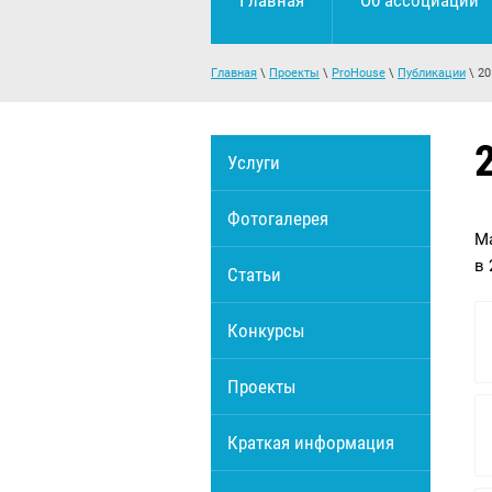
Главная
Об ассоциации
Главная
\
Проекты
\
ProHouse
\
Публикации
\ 20
Услуги
Фотогалерея
М
в 
Статьи
Конкурсы
Проекты
Краткая информация