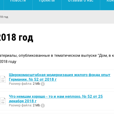
Новости
Проекты
Отзывы о нас
Кон
18 год
2018 год
атериалы, опубликованные в тематическом выпуске "Дом, в 
2018 году
Широкомасштабная модернизация жилого фонда опыт
Германии. № 52 от 2018 г
Размер файла:
2 Mb
Что немцам хорошо - то и нам неплохо. № 52 от 25
декабря 2018 г
Размер файла:
2 Mb