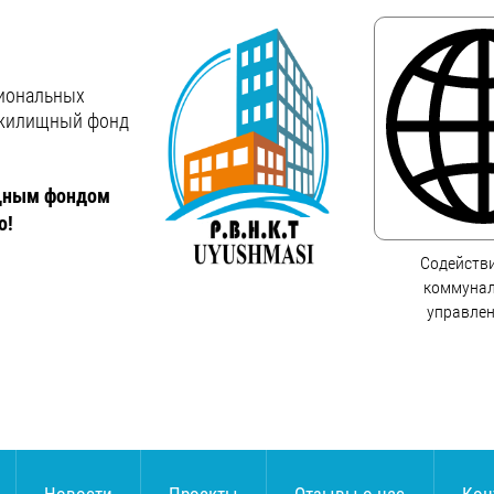
сиональных
жилищный фонд
ищным фондом
о!
Содейств
коммунал
управле