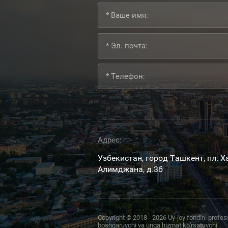
Адрес:
Узбекистан, город Ташкент, пл. 
Алимджана, д.3б
Copyright © 2018 - 2026 Uy-joy fondini рrofes
boshqaruvchi va unga hizmat ko'rsatuvchi