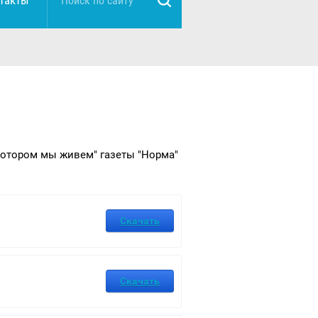
такты
котором мы живем" газеты "Норма"
Скачать
Скачать