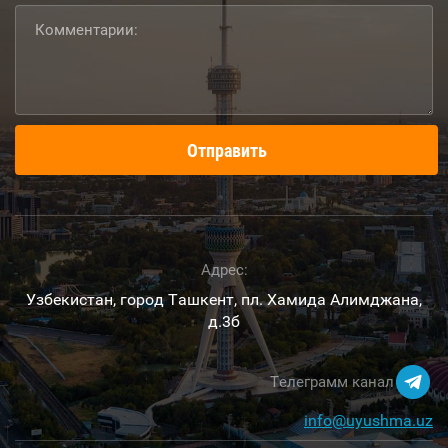
Отправить
Адрес:
Узбекистан, город Ташкент, пл. Хамида Алимджана,
д.3б
Телеграмм канал
info@uyushma.uz